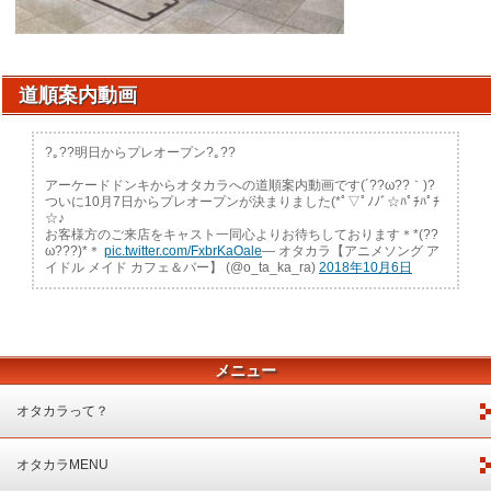
道順案内動画
?｡??明日からプレオープン?｡??
アーケードドンキからオタカラへの道順案内動画です(´??ω??｀)?
ついに10月7日からプレオープンが決まりました(*ﾟ▽ﾟﾉﾉﾞ☆ﾊﾟﾁﾊﾟﾁ
☆♪
お客様方のご来店をキャスト一同心よりお待ちしております＊*(??
ω???)*＊
pic.twitter.com/FxbrKaOale
— オタカラ【アニメソング ア
イドル メイド カフェ＆バー】 (@o_ta_ka_ra)
2018年10月6日
メニュー
オタカラって？
オタカラMENU